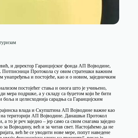
туризам
евић, и директор Гаранцијског фонда АП Војводине,
и. Потписници Протокола су овим стратешки важним
м унапређења и постојеће, као и о новим, заједничким
нализом постојећег стања и онога што је учињено,
и мера подршке, а у складу са буџетом који ће бити
ити боља и целисходнија сарадња са Гаранцијским
крајинска влада и Скупштина АП Војводине важне као
 на територији АП Војводине. Данашњи Протокол
а то је реч заједно – јер само са свим снагама заједно
 за Војводину, већ и за читав свет. Настојаћемо да не
аријата, већ ће се уводити нове мере, попут наведене
 имају финансијску улогу на тржишту“, рекао је