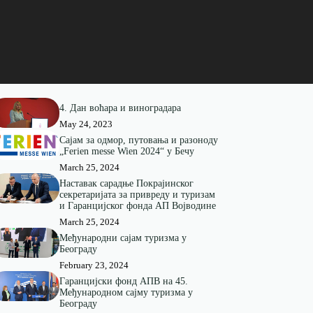
4. Дан воћара и виноградара
May 24, 2023
Сајам за одмор, путовања и разоноду
„Ferien messe Wien 2024“ у Бечу
March 25, 2024
Наставак сарадње Покрајинског
секретаријата за привреду и туризам
и Гаранцијског фонда АП Војводине
March 25, 2024
Међународни сајам туризма у
Београду
February 23, 2024
Гаранцијски фонд АПВ на 45.
Међународном сајму туризма у
Београду