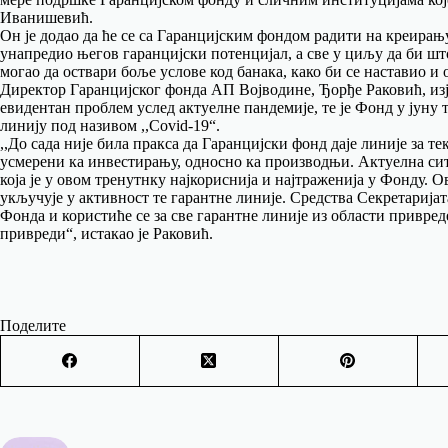
Иванишевић.
Он је додао да ће се са Гаранцијским фондом радити на креирањ
унапредио његов гаранцијски потенцијал, а све у циљу да би ш
могао да оствари боље услове код банака, како би се наставио и
Директор Гаранцијског фонда АП Војводине, Ђорђе Раковић, изја
евидентан проблем услед актуелне пандемије, те је Фонд у јуну
линију под називом ,,Covid-19“.
,,До сада није била пракса да Гаранцијски фонд даје линије за 
усмерени ка инвестирању, односно ка производњи. Актуелна ситу
која је у овом тренутнку најкориснија и најтраженија у Фонду.
укључује у активност те гарантне линије. Средства Секретарија
Фонда и користиће се за све гарантне линије из области привред
привреди“, истакао је Раковић.
Поделите