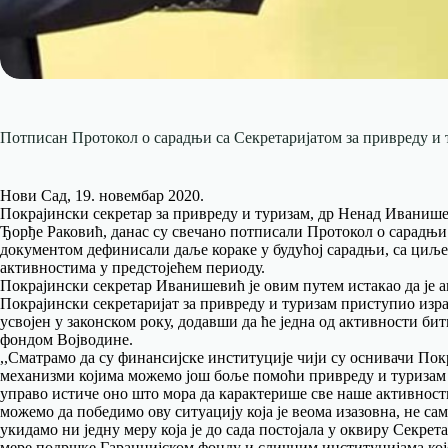
Потписан Протокол о сарадњи са Секретаријатом за привреду и 
Нови Сад, 19. новембар 2020.
Покрајински секретар за привреду и туризам, др Ненад Иваниш
Ђорђе Раковић, данас су свечано потписали Протокол о сарадњ
документом дефинисали даље кораке у будућој сарадњи, са циље
активностима у предстојећем периоду.
Покрајински секретар Иванишевић је овим путем истакао да је а
Покрајински секретаријат за привреду и туризам приступио израд
усвојен у законском року, додавши да ће једна од активности б
фондом Војводине.
,,Сматрамо да су финансијске институције чији су оснивачи По
механизми којима можемо још боље помоћи привреду и туризам
управо истиче оно што мора да карактерише све наше активности, 
можемо да победимо ову ситуацију која је веома изазовна, не само
укидамо ни једну меру која је до сада постојала у оквиру Секрет
мере подршке Гаранцијском фонду и сличним институцијама које