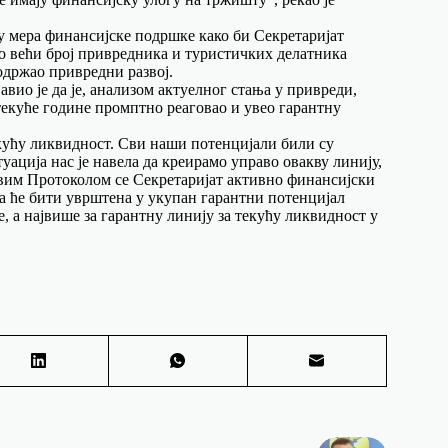
у мера финансијске подршке како би Секретаријат
то већи број привредника и туристичких делатника
 одржао привредни развој.
вио је да је, анализом актуелног стања у привреди,
 текуће године промптно реаговао и увео гарантну
текућу ликвидност. Сви наши потенцијали били су
ација нас је навела да креирамо управо овакву линију,
 Овим Протоколом се Секретаријат активно финансијски
та ће бити уврштена у укупан гарантни потенцијал
е, а највише за гарантну линију за текућу ликвидност у