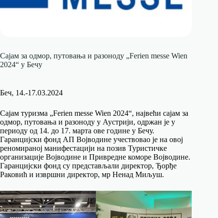
Сајам за одмор, путовања и разоноду „Ferien messe Wien
2024“ у Бечу
Беч, 14.-17.03.2024
Сајам туризма „Ferien messe Wien 2024“, највећи сајам за
одмор, путовања и разоноду у Аустрији, одржан је у
периоду од 14. до 17. марта ове године у Бечу.
Гаранцијски фонд АП Војводине учествовао је на овој
реномираној манифестацији на позив Туристичке
организације Војводине и Привредне коморе Војводине.
Гаранцијски фонд су представљали дирeктор, Ђорђе
Раковић и извршни директор, мр Ненад Миљуш.