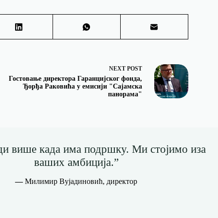
NEXT
POST
Гостовање директора Гаранцијског фонда,
Ђорђа Раковића у емисији "Сајамска
панорама"
ди више када има подршку. Ми стојимо иза
ваших амбиција.”
—
Милимир Вујадиновић, директор