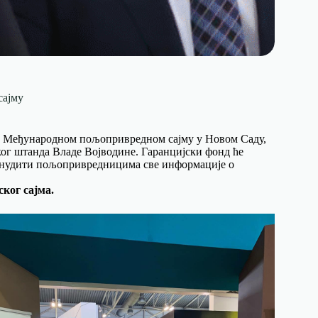
сајму
. Међународном пољопривредном сајму у Новом Саду,
ичког штанда Владе Војводине. Гаранцијски фонд ће
понудити пољопривредницима све информације о
ког сајма.