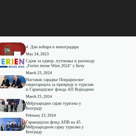
4. Дан воћара и виноградара
May 24, 2023
Сајам за одмор, путовања и разоноду
„Ferien messe Wien 2024“ у Бечу
March 25, 2024
Наставак сарадње Покрајинског
секретаријата за привреду и туризам
и Гаранцијског фонда АП Војводине
March 25, 2024
Међународни сајам туризма у
Београду
February 23, 2024
Гаранцијски фонд АПВ на 45.
Међународном сајму туризма у
Београду