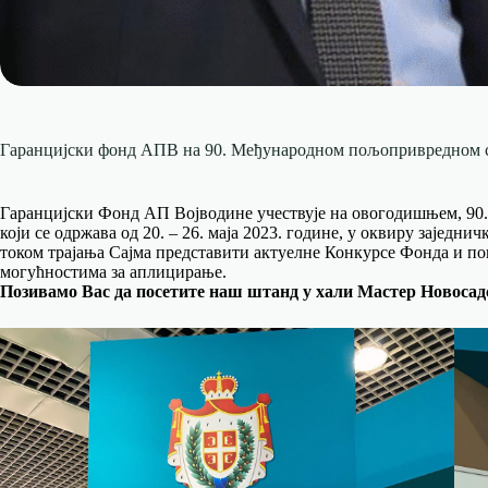
Гаранцијски фонд АПВ на 90. Међународном пољопривредном 
Гаранцијски Фонд АП Војводине учествује на овогодишњем, 90
који се одржава од 20. – 26. маја 2023. године, у оквиру заједн
током трајања Сајма представити актуелне Конкурсе Фонда и 
могућностима за аплицирање.
Позивамо Вас да посетите наш штанд у хали Мастер Новосадс