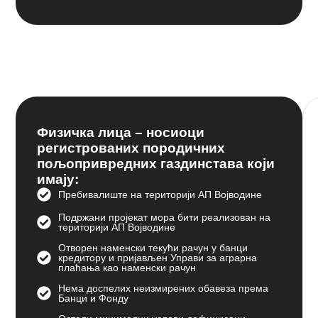
Физичка лица – носиоци
регистрованих породичних
пољопривредних газдинстава који
имају:
Пребивалиште на територији АП Војводине
Подржани пројекат мора бити реализован на
територији АП Војводине
Отворен наменски текући рачун у банци
кредитору и пријављен Управи за аграрна
плаћања као наменски рачун
Нема доспелих неизмирених обавеза према
Банци и Фонду