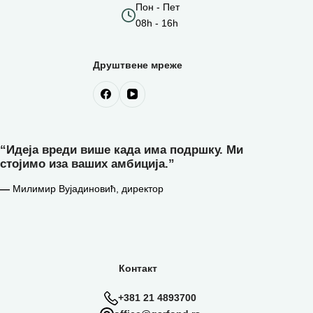
Пон - Пет
08h - 16h
Друштвене мреже
“Идеја вреди више када има подршку. Ми
стојимо иза ваших амбиција.”
—
Милимир Вујадиновић, директор
Контакт
+381 21 4893700