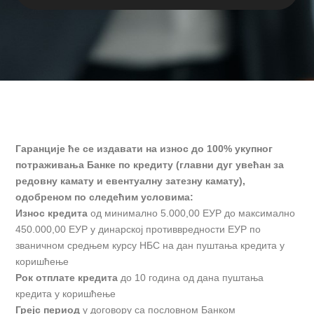
Гаранције ће се издавати на износ до 100% укупног
потраживања Банке по кредиту (главни дуг увећан за
редовну камату и евентуалну затезну камату),
одобреном по следећим условима:
Износ кредита
од минимално 5.000,00 ЕУР до максималнo
450.000,00 ЕУР у динарској противвредности ЕУР по
званичном средњем курсу НБС на дан пуштања кредита у
коришћење
Рок отплате кредита
до 10 година од дана пуштања
кредита у коришћење
Грејс период
у договору са пословном Банком