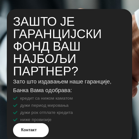
ЗАШТО ЈЕ
ГАРАНЦИЈСКИ
ФОНД ВАШ
НАЈБОЉИ
ПАРТНЕР?
Зато што издавањем наше гаранције,
Банка Вама одобрава:
кредит са нижом каматом
дужи период мировања
дужи рок отплате кредита
ниже провизије
Контакт