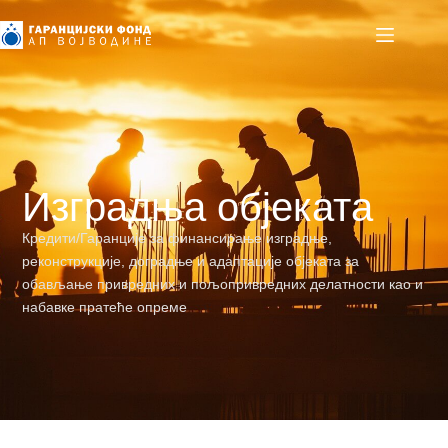
Изградња објеката
Кредити/Гаранције за финансирање изградње,
реконструкције, доградње и адаптације објеката за
обављање привредних и пољопривредних делатности као и
набавке пратеће опреме