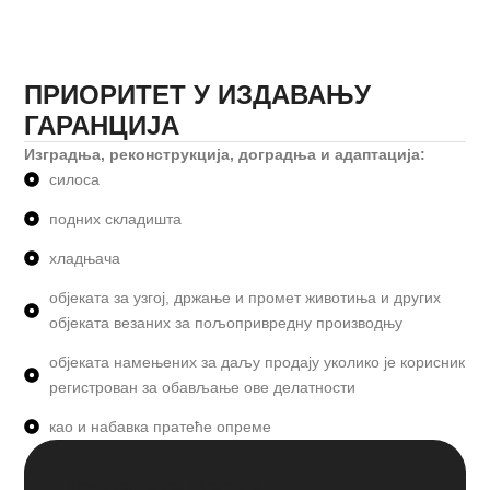
ПРИОРИТЕТ У ИЗДАВАЊУ
ГАРАНЦИЈА
Изградња, реконструкција, доградња и адаптација:
силоса
подних складишта
хладњача
објеката за узгој, држање и промет животиња и других
објеката везаних за пољопривредну производњу
објеката намењених за даљу продају уколико је корисник
регистрован за обављање ове делатности
као и набавка пратеће опреме
Последње Вести