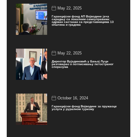
May 22, 2025
Гаранцијски фонд АП Војводине јача
сарадњу са локалним самоуправама:
одржан састанак са представницима 13
општина и градова
May 22, 2025
Директор Вујадиновић у Бањој Луци
разговарао о потписивању петостраног
споразума
October 16, 2024
Гаранцијски фонд Војводине за пружаоце
услуга у руралном туризму