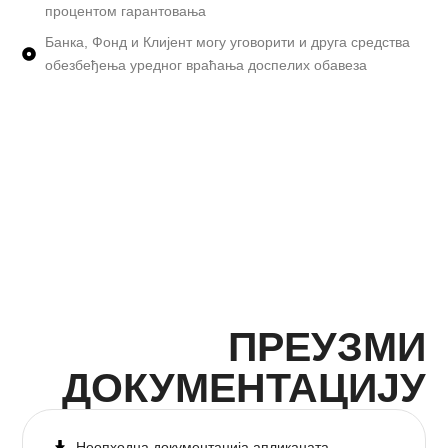
процентом гарантовања
Банка, Фонд и Клијент могу уговорити и друга средства
обезбеђења уредног враћања доспелих обавеза
ПРЕУЗМИ
ДОКУМЕНТАЦИЈУ
Неопходна документација апликаната