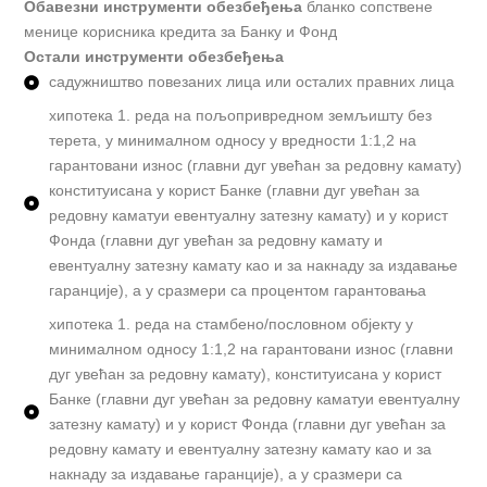
Обавезни инструменти обезбеђења
бланко сопствене
менице корисника кредита за Банку и Фонд
Остали инструменти обезбеђења
садужништво повезаних лица или осталих правних лица
хипотека 1. реда на пољопривредном земљишту без
терета, у минималном односу у вредности 1:1,2 на
гарантовани износ (главни дуг увећан за редовну камату)
конституисана у корист Банке (главни дуг увећан за
редовну каматуи евентуалну затезну камату) и у корист
Фонда (главни дуг увећан за редовну камату и
евентуалну затезну камату као и за накнаду за издавање
гаранције), а у сразмери са процентом гарантовања
хипотека 1. реда на стамбено/пословном објекту у
минималном односу 1:1,2 на гарантовани износ (главни
дуг увећан за редовну камату), конституисана у корист
Банке (главни дуг увећан за редовну каматуи евентуалну
затезну камату) и у корист Фонда (главни дуг увећан за
редовну камату и евентуалну затезну камату као и за
накнаду за издавање гаранције), а у сразмери са