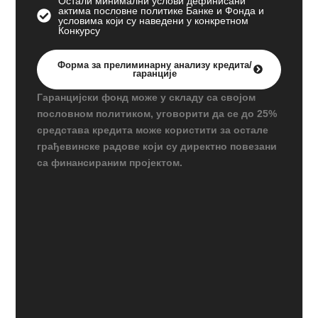
Остали минимални услови дефинисани
актима пословне политике Банке и Фонда и
условима који су наведени у конкретном
Конкурсу
Форма за прелиминарну анализу кредита/
гаранције
Гаранцијски фонд може у складу са својом
пословном политиком, уговорити да се до 25%
средстава кредита може користити за остале
грађевинске радове који су директно повезани
са финансираним пројектом.