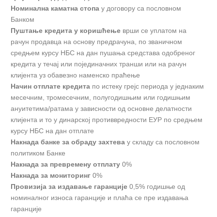
Номинална каматна стопа
у договору са пословном
Банком
Пуштање кредита у коришћење
врши се уплатом на
рачун продавца на основу предрачуна, по званичном
средњем курсу НБС на дан пушања средстава одобреног
кредита у течај или појединачних транши или на рачун
клијента уз обавезно наменско праћење
Начин отплате кредита
по истеку грејс периода у једнаким
месечним, тромесечним, полугодишњим или годишњим
ануитетима/ратама у зависности од основне делатности
клијента и то у динарској противвредности ЕУР по средњем
курсу НБС на дан отплате
Накнада банке за обраду захтева
у складу са пословном
политиком Банке
Накнада за превремену отплату
0%
Накнада за мониторинг
0%
Провизија за издавање гаранције
0,5% годишње од
номиналног износа гаранције и плаћа се пре издавања
гаранције