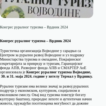
Конгрес руралног туризма – Врдник 2024
Конгрес руралног туризма – Врдник 2024
Туристичка организација Војводине у сарадњи са
Центром за рурални развој Војводине и уз подршку
Министарства туризма и омладине, Покрајинског
секретаријата за привреду и туризам, Гаранцијског
фонда АПВ, Развојног фонда АПВ и СМАРТЕР АоЕ
организовала је
Конгрес руралног туризма Војводин
е,
30. и 31. маја 2024. године у хотелу Термал у Врднику.
Рурални туризам има велики значај за развој руралних
подручја у економском, културном, социјалном и
еколошком смислу. Овај вид туризма повезује богату
културну баштину, природне лепоте и аутентичан начин
живота, пружајући посетиоцима могућност да доживе