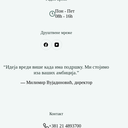
Пон - Пет
08h - 16h
Друштвене мреже
“Идеја вреди више када има подршку. Ми стојимо
иза ваших амбиција.”
—
Милимир Вујадиновић, директор
Контакт
+381 21 4893700