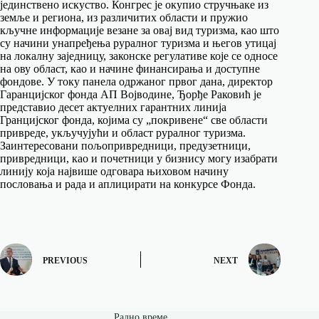
јединствено искуство. Конгрес је окупио стручњаке из
земље и региона, из различитих области и пружио
кључне информације везане за овај вид туризма, као што
су начини унапређења руралног туризма и његов утицај
на локалну заједницу, законске регулативе које се односе
на ову област, као и начине финансирања и доступне
фондове. У току панела одржаног првог дана, директор
Гаранцијског фонда АП Војводине, Ђорђе Раковић је
представио десет актуелних гарантних линија
Гранцијског фонда, којима су „покривене“ све области
привреде, укључујући и област руралног туризма.
Заинтересовани пољопривредници, предузетници,
привредници, као и почетници у бизнису могу изабрати
линију која највише одговара њиховом начину
пословања и рада и аплицирати на конкурсе Фонда.
PREVIOUS
NEXT
Радно време